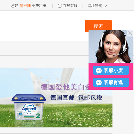
您好
请登陆
免费注册
|
在线客服
|
网址导航


搜索
󪤐
客服小麦
客服肖逸