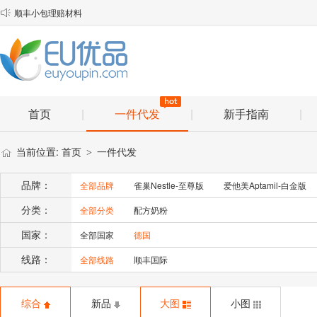
顺丰小包理赔材料

物流口岸优化说明
EU优品2025年春节放假安排通知
首页
|
一件代发
|
新手指南
|
当前位置:
首页
一件代发
>
品牌：
全部品牌
雀巢Nestle-至尊版
爱他美Aptamil-白金版
分类：
全部分类
配方奶粉
国家：
全部国家
德国
线路：
全部线路
顺丰国际
综合
新品
大图
小图