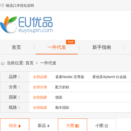
物流口岸优化说明

EU优品2025年春节放假安排通知
顺丰小包理赔材料
首页
|
一件代发
|
新手指南
|
当前位置:
首页
一件代发
>
品牌：
全部品牌
雀巢Nestle-至尊版
爱他美Aptamil-白金版
分类：
全部分类
配方奶粉
国家：
全部国家
德国
线路：
全部线路
顺丰国际
综合
新品
大图
小图