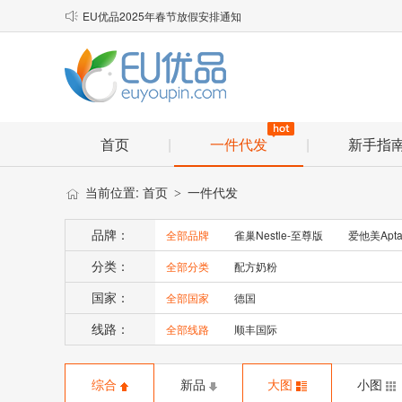
EU优品2025年春节放假安排通知

顺丰小包理赔材料
物流口岸优化说明
首页
|
一件代发
|
新手指
当前位置:
首页
一件代发
>
品牌：
全部品牌
雀巢Nestle-至尊版
爱他美Apta
分类：
全部分类
配方奶粉
国家：
全部国家
德国
线路：
全部线路
顺丰国际
综合
新品
大图
小图