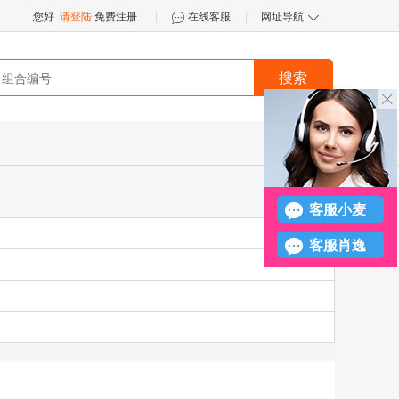
您好
请登陆
免费注册
|
在线客服
|
网址导航


搜索
󪤐
客服小麦
客服肖逸