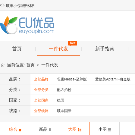
顺丰小包理赔材料

物流口岸优化说明
EU优品2025年春节放假安排通知
首页
|
一件代发
|
新手指南
|
当前位置:
首页
一件代发
>
品牌：
全部品牌
雀巢Nestle-至尊版
爱他美Aptamil-白金版
分类：
全部分类
配方奶粉
国家：
全部国家
德国
线路：
全部线路
顺丰国际
综合
新品
大图
小图